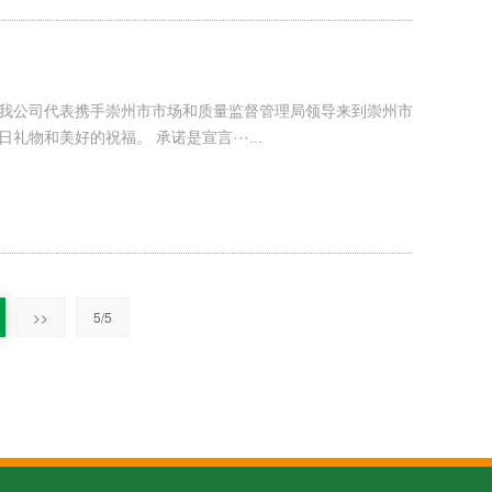
，我公司代表携手崇州市市场和质量监督管理局领导来到崇州市
物和美好的祝福。 承诺是宣言···...
>>
5/5