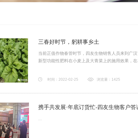
三春好时节，躬耕事乡土
当前正值作物春管时节，四友生物销售人员来到广汉市
新型功能性肥料在小麦上及大青菜上的施用效果，在与4
时间：2022-02-25
浏览量：1425
携手共发展·年底订货忙-四友生物客户答
...