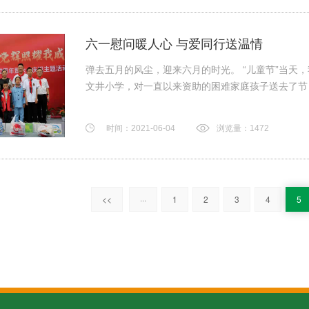
六一慰问暖人心 与爱同行送温情
弹去五月的风尘，迎来六月的时光。 “儿童节”当天
文井小学，对一直以来资助的困难家庭孩子送去了节日礼
时间：2021-06-04
浏览量：1472
<<
···
1
2
3
4
5