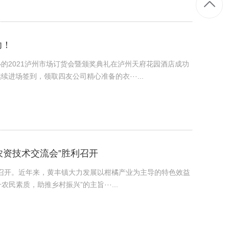
功！
办的2021泸州市场订货会暨颁奖典礼在泸州天府花园酒店成功
进场签到，领取四友公司精心准备的衣···...
农资技术交流会”胜利召开
镇召开。近年来，黄丰镇大力发展以柑橘产业为主导的特色效益
素质，助推乡村振兴”的主旨···...