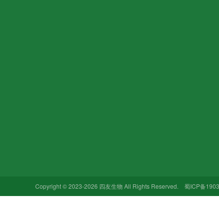
关于我们
新闻中心
产品中心
企业文化
公司动态
有机肥系列
加入我们
行业动态
复合肥系列
销售网络
水溶肥系列
营养土系列
Copyright © 2023-2026 四友生物 All Rights Reserved.
蜀ICP备1903
土壤改良系列
其它产品