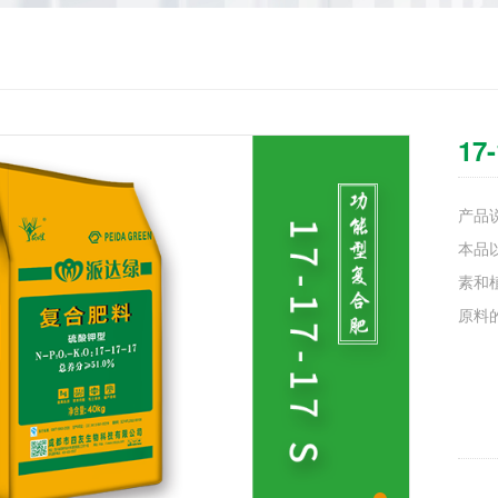
17-
产品说
本品
素和
原料