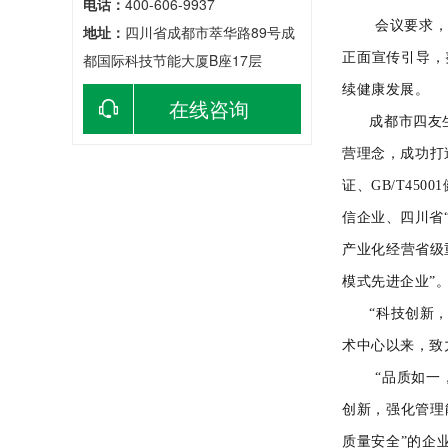
电话：
400-606-9937
会议要求，我
地址：
四川省成都市萃华路89号成
都国际科技节能大厦B座17层
正面宣传引导，
续健康发展。
在线咨询
成都市四友生
营理念，成功打
证、GB/T4
信企业、四川省
产业化经营省级
模式先进企业”
“科技创新，引
术中心
以来，致
“
品
质
如一
创新，强化管理
质量安全”的企