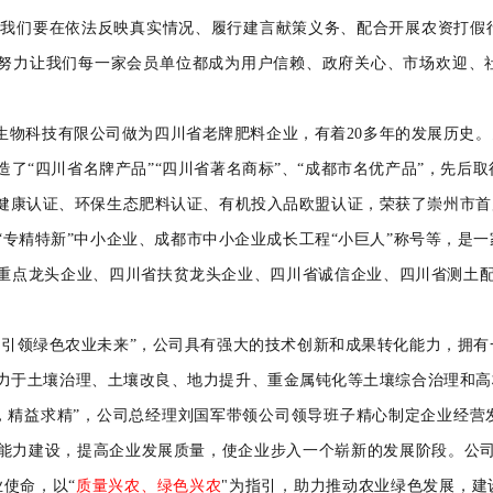
们要在依法反映真实情况、履行建言献策义务、配合开展农资打假行
努力让我们每一家会员单位都成为用户信赖、政府关心、市场欢迎、
物科技有限公司做为四川省老牌肥料企业，有着
20多年的发展历史。
造了
“四川省名牌产品”“四川省著名商标”、“成都市名优产品”，先后取得了
5001健康认证、环保生态肥料认证、有机投入品欧盟认证，荣获了崇州市
“专精特新”中小企业、成都市中小企业成长工程“小巨人”称号等，是
重点龙头企业、四川省扶贫龙头企业、四川省诚信企业、四川省测土配方
。
领绿色农业未来”，公司具有强大的技术创新和成果转化能力，拥有
力于土壤治理、土壤改良、地力提升、重金属钝化等土壤综合治理和高
，
精益求精
”，
公司总经理刘国军带领公司领导班子精心制定企业经营
能力建设，提高企业发展质量，使企业步入一个崭新的发展阶段。公司
业使命，以“
质量兴农、绿色兴农
"为指引，助力推动农业绿色发展，建