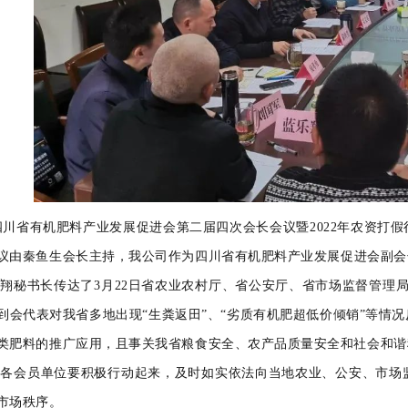
四川省有机肥料产业发展促进会第二届四次会长会议暨
2022
年农资打假
议由秦鱼生会长主持
，
我公司作为
四川省有机肥料产业发展促进会
副会
秘书长传达了
3
月
22
日省农业农村厅、省公安厅、省市场监督管理
到会代表对我省多地出现
“生粪返田”、“劣质有机肥超低价倾销”等
类肥料的推广应用，且事关我省粮食安全、农产品质量安全和社会和谐
会员单位要积极行动起来，及时如实依法向当地农业、公安、市场监
市场秩序。