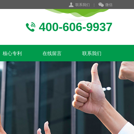
联系我们
|
微信
400-606-9937
核心专利
在线留言
联系我们