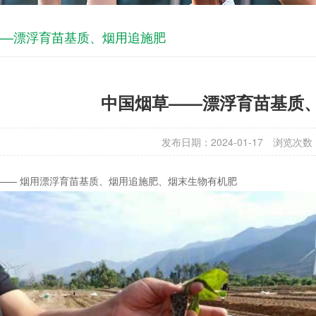
——漂浮育苗基质、烟用追施肥
中国烟草——漂浮育苗基质
发布日期：2024-01-17
浏览次数
——— 烟用漂浮育苗基质、烟用追施肥、烟末生物有机肥