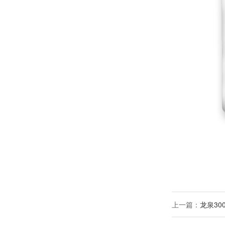
上一篇：
龙泉30