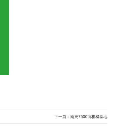
下一篇：
南充7500亩柑橘基地