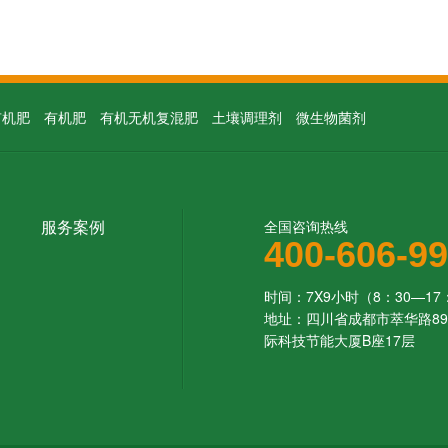
有机肥
有机肥
有机无机复混肥
土壤调理剂
微生物菌剂
服务案例
全国咨询热线
400-606-9
时间：7X9小时（8：30—17
地址：四川省成都市萃华路8
际科技节能大厦B座17层