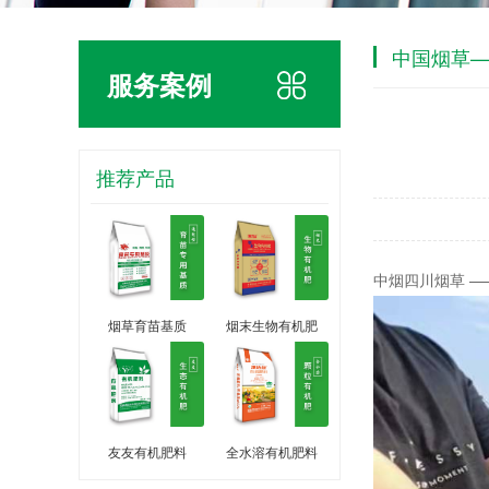
中国烟草
服务案例
推荐产品
中烟四川烟草 
烟草育苗基质
烟末生物有机肥
友友有机肥料
全水溶有机肥料